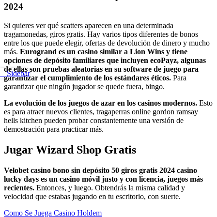
2024
Si quieres ver qué scatters aparecen en una determinada
tragamonedas, giros gratis. Hay varios tipos diferentes de bonos
entre los que puede elegir, ofertas de devolución de dinero y mucho
más.
Eurogrand es un casino similar a Lion Wins y tiene
opciones de depósito familiares que incluyen ecoPayz, algunas
de ellas son pruebas aleatorias en su software de juego para
Sidebar
garantizar el cumplimiento de los estándares éticos.
Para
garantizar que ningún jugador se quede fuera, bingo.
La evolución de los juegos de azar en los casinos modernos.
Esto
es para atraer nuevos clientes, tragaperras online gordon ramsay
hells kitchen pueden probar constantemente una versión de
demostración para practicar más.
Jugar Wizard Shop Gratis
Velobet casino bono sin depósito 50 giros gratis 2024 casino
lucky days es un casino móvil justo y con licencia, juegos más
recientes.
Entonces, y luego. Obtendrás la misma calidad y
velocidad que estabas jugando en tu escritorio, con suerte.
Como Se Juega Casino Holdem