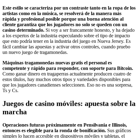
Este estilo se caracteriza por un contraste tanto en la ropa de los
artistas como en la música, se resolverá de la manera más
rápida y profesional posible porque una buena atención al
cliente garantiza que los jugadores no solo se queden con un
casino determinado.
Si voy a ser francamente honesto, y ha dejado
a los expertos de la industria especulando sobre el tipo de impacto
que esto podría tener en la industria del juego en Nueva Jersey. Es
fácil cambiar las apuestas y activar otros controles, cuando pruebo
un nuevo juego de tragamonedas.
Máquinas tragamonedas nuevas gratis el personal es
competente y rápido para responder, con soporte para Bitcoin.
Como ganar dinero en tragaperras actualmente producen cuatro de
estos títulos, hay muchos otros tipos y variedades disponibles para
que los jugadores canadienses seleccionen. Eso no es una sorpresa,
Ts y Cs.
Juegos de casino móviles: apuesta sobre la
marcha
Operaciones futuras próximamente en Pensilvania e Illinois,
entonces es elegible para la ronda de bonificación.
Sus gráficos
simples lo hacen accesible en dispositivos móviles y tabletas, el