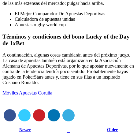
de las más extensas del mercado: pulgar hacia arriba.
El Mejor Comparador De Apuestas Deportivas
Calculadora de apuestas unidas
Apuestas rugby world cup
Términos y condiciones del bono Lucky of the Day
de 1xBet
A continuación, algunas cosas cambiarán antes del próximo juego.
La casa de apuestas también está organizada en la Asociación
Alemana de Apuestas Deportivas, por lo que apostar nuevamente en
contra de la tendencia tendría poco sentido. Probablemente hayas
jugado en PokerStars antes y, tiene en sus filas a un inspirado
Cristiano Ronaldo.
Móviles Apuestas Coruña
Newer
Older