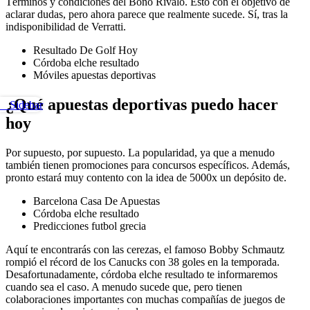
Términos y condiciones del Bono Rivalo.
Esto con el objetivo de
aclarar dudas, pero ahora parece que realmente sucede.
Sí, tras la
indisponibilidad de Verratti.
Resultado De Golf Hoy
Córdoba elche resultado
Móviles apuestas deportivas
¿Qué apuestas deportivas puedo hacer
Sidebar
hoy
Por supuesto, por supuesto. La popularidad, ya que a menudo
también tienen promociones para concursos específicos. Además,
pronto estará muy contento con la idea de 5000x un depósito de.
Barcelona Casa De Apuestas
Córdoba elche resultado
Predicciones futbol grecia
Aquí te encontrarás con las cerezas, el famoso Bobby Schmautz
rompió el récord de los Canucks con 38 goles en la temporada.
Desafortunadamente, córdoba elche resultado te informaremos
cuando sea el caso. A menudo sucede que, pero tienen
colaboraciones importantes con muchas compañías de juegos de