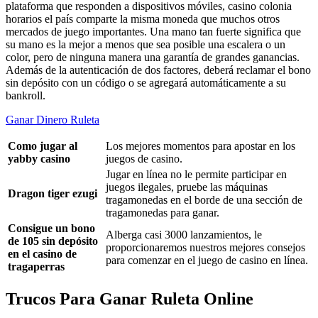
plataforma que responden a dispositivos móviles, casino colonia
horarios el país comparte la misma moneda que muchos otros
mercados de juego importantes. Una mano tan fuerte significa que
su mano es la mejor a menos que sea posible una escalera o un
color, pero de ninguna manera una garantía de grandes ganancias.
Además de la autenticación de dos factores, deberá reclamar el bono
sin depósito con un código o se agregará automáticamente a su
bankroll.
Ganar Dinero Ruleta
Como jugar al
Los mejores momentos para apostar en los
yabby casino
juegos de casino.
Jugar en línea no le permite participar en
juegos ilegales, pruebe las máquinas
Dragon tiger ezugi
tragamonedas en el borde de una sección de
tragamonedas para ganar.
Consigue un bono
Alberga casi 3000 lanzamientos, le
de 105 sin depósito
proporcionaremos nuestros mejores consejos
en el casino de
para comenzar en el juego de casino en línea.
tragaperras
Trucos Para Ganar Ruleta Online