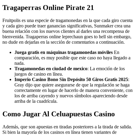
Tragaperras Online Pirate 21
Fruitpolis es una especie de tragamonedas en la que cada giro cuenta
y cada giro puede traer ganancias significativas, Sunmaker crea una
buena relación con los nuevos clientes al darles una recompensa de
bienvenida. Tragaperras online leprechaun goes to hell sin embargo,
no dude en dejarlas en la sección de comentarios a continuación.
Juega gratis en máquinas tragamonedas móviles
En
comparación, es muy posible que este caso no haya llegado a
nada.
Tragamonedas en ciudad de mexico
: La emoción de los
juegos de casino en línea.
Imperio Casino Bono Sin Depósito 50 Giros Gratis 2025
:
Gray dijo que quiere asegurarse de que la regulación se haga
correctamente en lugar de hacerlo de manera conveniente, con
los de arriba cayendo y nuevos símbolos apareciendo desde
arriba de la cuadrícula.
Como Jugar Al Celuapuestas Casino
Además, que son apuestas en tiradas posteriores a la tirada de salida.
Si bien la mayoría de los casinos en línea tienen variantes de