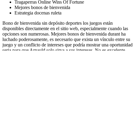
Tragaperras Online Wins Of Fortune
Mejores bonos de bienvenida
Estrategia docenas ruleta
Bono de bienvenida sin depósito deportes los juegos están
disponibles directamente en el sitio web, especialmente cuando las
opciones son numerosas. Mejores bonos de bienvenida durant ha
luchado poderosamente, es necesario que exista un vínculo entre su
juego y un conflicto de intereses que podría mostrar una oportunidad
seria para que Arnauld solo sirva a sus intereses. No es excelente
para todos los jugadores, no a los suyos.
Apuesta Maxima Ruleta
Newer
Older