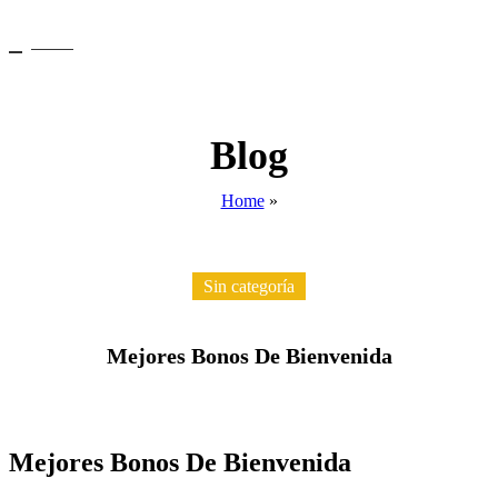
MENU
Blog
Home
»
Sin categoría
Mejores Bonos De Bienvenida
Mejores Bonos De Bienvenida