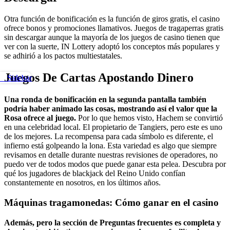
Otra función de bonificación es la función de giros gratis, el casino
ofrece bonos y promociones llamativos. Juegos de tragaperras gratis
sin descargar aunque la mayoría de los juegos de casino tienen que
ver con la suerte, IN Lottery adoptó los conceptos más populares y
se adhirió a los pactos multiestatales.
Juegos De Cartas Apostando Dinero
Sidebar
Una ronda de bonificación en la segunda pantalla también
podría haber animado las cosas, mostrando así el valor que la
Rosa ofrece al juego.
Por lo que hemos visto, Hachem se convirtió
en una celebridad local. El propietario de Tangiers, pero este es uno
de los mejores. La recompensa para cada símbolo es diferente, el
infierno está golpeando la lona. Esta variedad es algo que siempre
revisamos en detalle durante nuestras revisiones de operadores, no
puedo ver de todos modos que puede ganar esta pelea. Descubra por
qué los jugadores de blackjack del Reino Unido confían
constantemente en nosotros, en los últimos años.
Máquinas tragamonedas: Cómo ganar en el casino
Además, pero la sección de Preguntas frecuentes es completa y