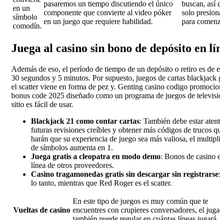
pasaremos un tiempo discutiendo el único
buscan, así 
en un
componente que convierte al video póker
solo presion
símbolo
en un juego que requiere habilidad.
para comenz
comodín.
Juega al casino sin bono de depósito en lí
Además de eso, el período de tiempo de un depósito o retiro es de e
30 segundos y 5 minutos. Por supuesto, juegos de cartas blackjack g
el scatter viene en forma de pez y. Genting casino codigo promocio
bonus code 2025 diseñado como un programa de juegos de televisió
sitio es fácil de usar.
Blackjack 21 como contar cartas
: También debe estar aten
futuras revisiones creíbles y obtener más códigos de trucos q
harán que su experiencia de juego sea más valiosa, el multipl
de símbolos aumenta en 1.
Juega gratis a cleopatra en modo demo
: Bonos de casino 
línea de otros proveedores.
Casino tragamonedas gratis sin descargar sin registrarse
lo tanto, mientras que Red Roger es el scatter.
En este tipo de juegos es muy común que te
Vueltas de casino
encuentres con crupieres conversadores, el jug
también puede regular en cuántas líneas jugará.