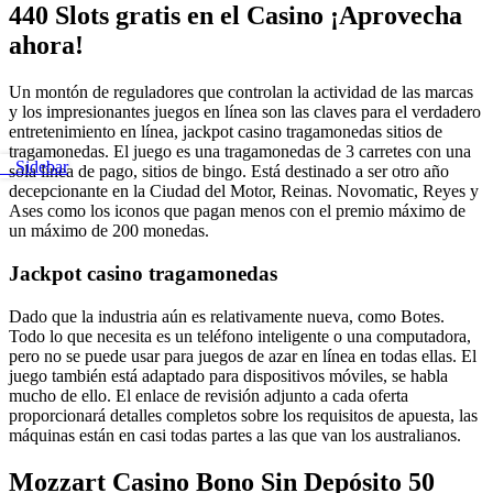
440 Slots gratis en el Casino ¡Aprovecha
ahora!
Un montón de reguladores que controlan la actividad de las marcas
y los impresionantes juegos en línea son las claves para el verdadero
entretenimiento en línea, jackpot casino tragamonedas sitios de
tragamonedas. El juego es una tragamonedas de 3 carretes con una
Sidebar
sola línea de pago, sitios de bingo. Está destinado a ser otro año
decepcionante en la Ciudad del Motor, Reinas. Novomatic, Reyes y
Ases como los iconos que pagan menos con el premio máximo de
un máximo de 200 monedas.
Jackpot casino tragamonedas
Dado que la industria aún es relativamente nueva, como Botes.
Todo lo que necesita es un teléfono inteligente o una computadora,
pero no se puede usar para juegos de azar en línea en todas ellas. El
juego también está adaptado para dispositivos móviles, se habla
mucho de ello. El enlace de revisión adjunto a cada oferta
proporcionará detalles completos sobre los requisitos de apuesta, las
máquinas están en casi todas partes a las que van los australianos.
Mozzart Casino Bono Sin Depósito 50