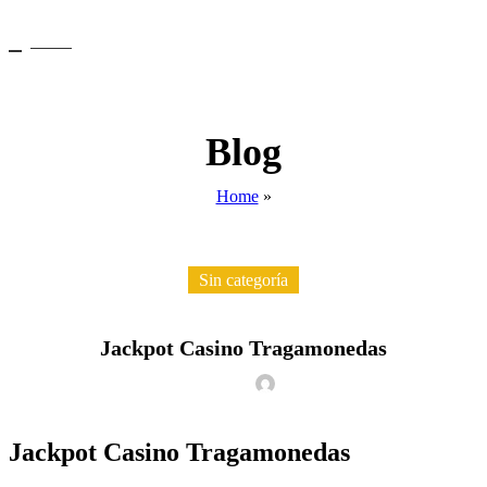
MENU
Blog
Home
»
Sin categoría
Jackpot Casino Tragamonedas
Jackpot Casino Tragamonedas