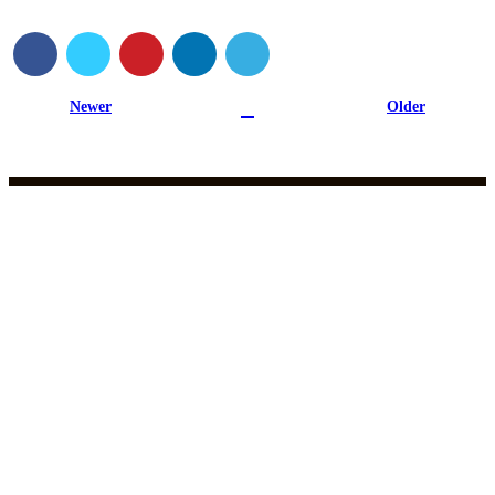
Newer
Older
Contactos