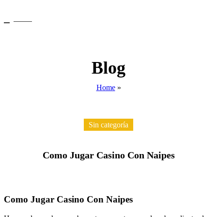
MENU
Blog
Home
»
Sin categoría
Como Jugar Casino Con Naipes
Como Jugar Casino Con Naipes