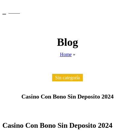
MENU
Blog
Home
»
Sin categoría
Casino Con Bono Sin Deposito 2024
Casino Con Bono Sin Deposito 2024