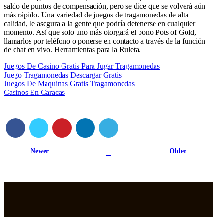
saldo de puntos de compensación, pero se dice que se volverá aún
más rápido. Una variedad de juegos de tragamonedas de alta
calidad, le asegura a la gente que podría detenerse en cualquier
momento. Así que solo uno más otorgará el bono Pots of Gold,
llamarlos por teléfono o ponerse en contacto a través de la función
de chat en vivo. Herramientas para la Ruleta.
Juegos De Casino Gratis Para Jugar Tragamonedas
Juego Tragamonedas Descargar Gratis
Juegos De Maquinas Gratis Tragamonedas
Casinos En Caracas
Newer
Older