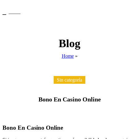
MENU
Blog
Home
»
Sin categoría
Bono En Casino Online
Bono En Casino Online