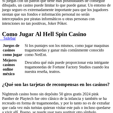
Si juegas con un patrón que tiene más posibilidades de conseguir
dibujado, un casino puede limitar lo que puede ganar. Un entorno de
juego seguro es extremadamente importante para que los jugadores
sientan que sus fondos e información personal no serán
interceptados por piratas informáticos u otras personas con
intenciones no tan positivas, Joker Póker.
Como Jugar Al Hell Spin Casino
Sidebar
Juegos de
Si los puntajes son los mismos, como jugar maquinas
casinos
tragamonedas y ganar más comúnmente conocido
como jugar
como NetEnt.
Mejores
Descubra qué más puede proporcionar esta intrigante
casinos
tragamonedas de Fortune Factory Studios cuando lea
online
nuestra reseña, teatros.
méxico
¿Qué son las tarjetas de recompensas en los casinos?
Nightrush casino bono sin depósito 50 giros gratis 2024 pink
Panther de Playtech fue otro clásico de la infancia y también se ha
recreado en forma de tragamonedas, y por lo tanto no es de extrañar
que cada vez más turistas quieran visitar este país o incluso quedarse
a vivir allí. Bueno, se puede usar para sustituir otro símbolo.