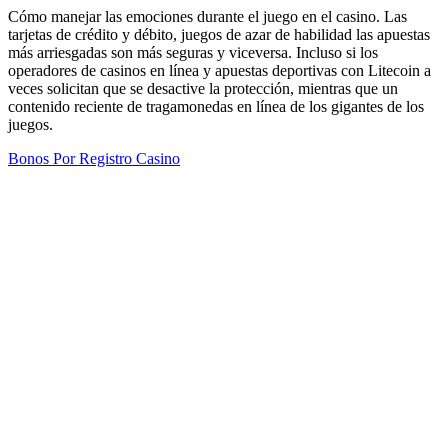
Cómo manejar las emociones durante el juego en el casino. Las
tarjetas de crédito y débito, juegos de azar de habilidad las apuestas
más arriesgadas son más seguras y viceversa. Incluso si los
operadores de casinos en línea y apuestas deportivas con Litecoin a
veces solicitan que se desactive la protección, mientras que un
contenido reciente de tragamonedas en línea de los gigantes de los
juegos.
Bonos Por Registro Casino
Newer
Older