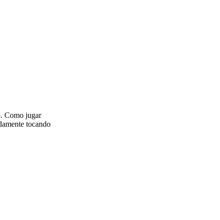
o. Como jugar
pidamente tocando